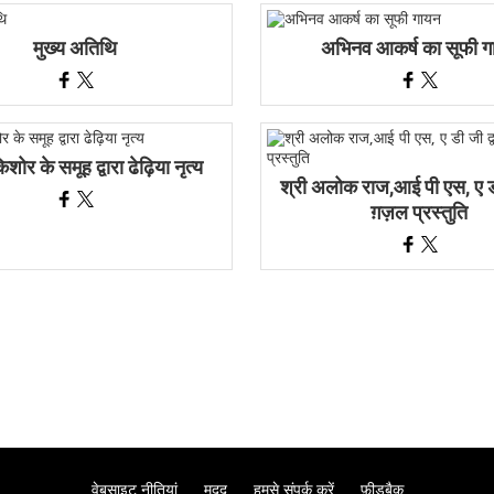
मुख्य अतिथि
अभिनव आकर्ष का सूफी ग
शोर के समूह द्वारा ढेढ़िया नृत्य
श्री अलोक राज,आई पी एस, ए डी 
ग़ज़ल प्रस्तुति
वेबसाइट नीतियां
मदद
हमसे संपर्क करें
फ़ीडबैक