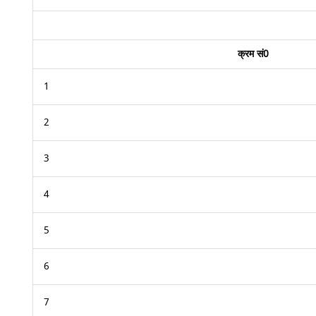
क्रम सं0
1
2
3
4
5
6
7