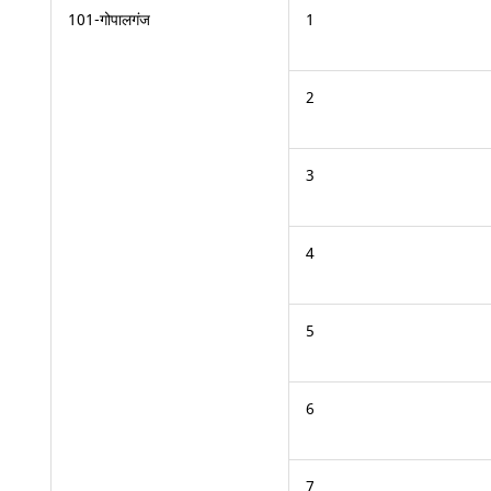
101-गोपालगंज
1
2
3
4
5
6
7